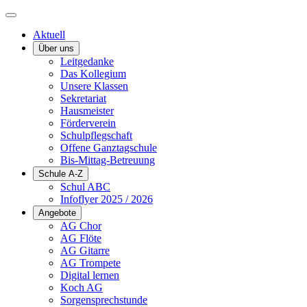
Aktuell
Über uns
Leitgedanke
Das Kollegium
Unsere Klassen
Sekretariat
Hausmeister
Förderverein
Schulpflegschaft
Offene Ganztagschule
Bis-Mittag-Betreuung
Schule A-Z
Schul ABC
Infoflyer 2025 / 2026
Angebote
AG Chor
AG Flöte
AG Gitarre
AG Trompete
Digital lernen
Koch AG
Sorgensprechstunde