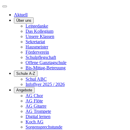
Aktuell
Über uns
Leitgedanke
Das Kollegium
Unsere Klassen
Sekretariat
Hausmeister
Förderverein
Schulpflegschaft
Offene Ganztagschule
Bis-Mittag-Betreuung
Schule A-Z
Schul ABC
Infoflyer 2025 / 2026
Angebote
AG Chor
AG Flöte
AG Gitarre
AG Trompete
Digital lernen
Koch AG
Sorgensprechstunde