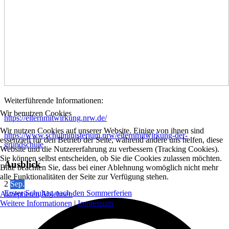
Weiterführende Informationen:
Wir benutzen Cookies
https://elternmitwirkung.nrw.de/
Wir nutzen Cookies auf unserer Website. Einige von ihnen sind
https://www.schulministerium.nrw/elternmitwirkung-der-
essenziell für den Betrieb der Seite, während andere uns helfen, diese
grundschule
Website und die Nutzererfahrung zu verbessern (Tracking Cookies).
Sie können selbst entscheiden, ob Sie die Cookies zulassen möchten.
Ausblick
Bitte beachten Sie, dass bei einer Ablehnung womöglich nicht mehr
alle Funktionalitäten der Seite zur Verfügung stehen.
2
Sep.
Erster Schultag nach den Sommerferien
Akzeptieren
Ablehnen
Weitere Informationen
|
Impressum