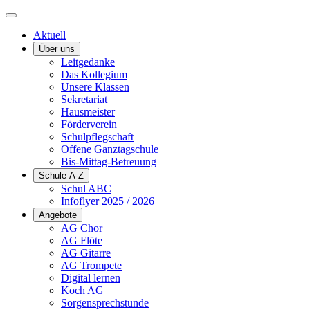
Aktuell
Über uns
Leitgedanke
Das Kollegium
Unsere Klassen
Sekretariat
Hausmeister
Förderverein
Schulpflegschaft
Offene Ganztagschule
Bis-Mittag-Betreuung
Schule A-Z
Schul ABC
Infoflyer 2025 / 2026
Angebote
AG Chor
AG Flöte
AG Gitarre
AG Trompete
Digital lernen
Koch AG
Sorgensprechstunde