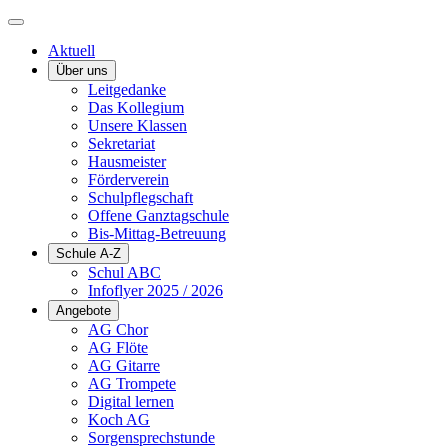
Aktuell
Über uns
Leitgedanke
Das Kollegium
Unsere Klassen
Sekretariat
Hausmeister
Förderverein
Schulpflegschaft
Offene Ganztagschule
Bis-Mittag-Betreuung
Schule A-Z
Schul ABC
Infoflyer 2025 / 2026
Angebote
AG Chor
AG Flöte
AG Gitarre
AG Trompete
Digital lernen
Koch AG
Sorgensprechstunde