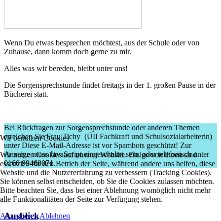
Wenn Du etwas besprechen möchtest, aus der Schule oder von
Zuhause, dann komm doch gerne zu mir.
Alles was wir bereden, bleibt unter uns!
Die Sorgensprechstunde findet freitags in der 1. großen Pause in der
Bücherei statt.
Bei Rückfragen zur Sorgensprechstunde oder anderen Themen
erreichen Sie Frau Tichy (ÜII Fachkraft und Schulsozialarbeiterin)
Wir benutzen Cookies
unter
Diese E-Mail-Adresse ist vor Spambots geschützt! Zur
Anzeige muss JavaScript eingeschaltet sein.
oder telefonisch unter
Wir nutzen Cookies auf unserer Website. Einige von ihnen sind
0160 99468071.
essenziell für den Betrieb der Seite, während andere uns helfen, diese
Website und die Nutzererfahrung zu verbessern (Tracking Cookies).
Sie können selbst entscheiden, ob Sie die Cookies zulassen möchten.
Bitte beachten Sie, dass bei einer Ablehnung womöglich nicht mehr
alle Funktionalitäten der Seite zur Verfügung stehen.
Ausblick
Akzeptieren
Ablehnen