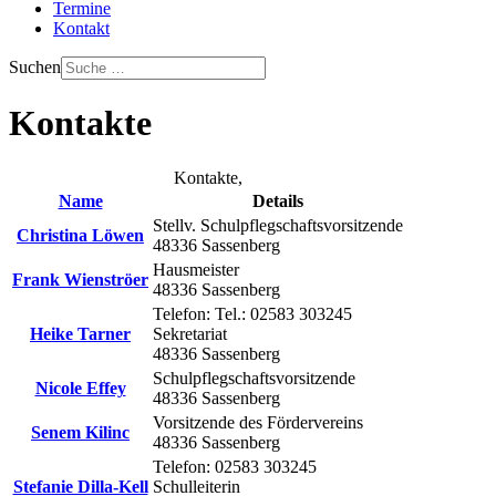
Termine
Kontakt
Suchen
Kontakte
Kontakte,
Name
Details
Stellv. Schulpflegschaftsvorsitzende
Christina Löwen
48336 Sassenberg
Hausmeister
Frank Wienströer
48336 Sassenberg
Telefon: Tel.: 02583 303245
Heike Tarner
Sekretariat
48336 Sassenberg
Schulpflegschaftsvorsitzende
Nicole Effey
48336 Sassenberg
Vorsitzende des Fördervereins
Senem Kilinc
48336 Sassenberg
Telefon: 02583 303245
Stefanie Dilla-Kell
Schulleiterin