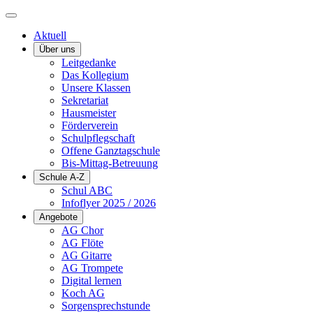
Aktuell
Über uns
Leitgedanke
Das Kollegium
Unsere Klassen
Sekretariat
Hausmeister
Förderverein
Schulpflegschaft
Offene Ganztagschule
Bis-Mittag-Betreuung
Schule A-Z
Schul ABC
Infoflyer 2025 / 2026
Angebote
AG Chor
AG Flöte
AG Gitarre
AG Trompete
Digital lernen
Koch AG
Sorgensprechstunde