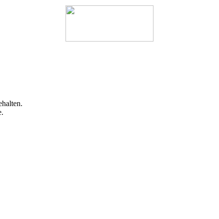
halten.
e.