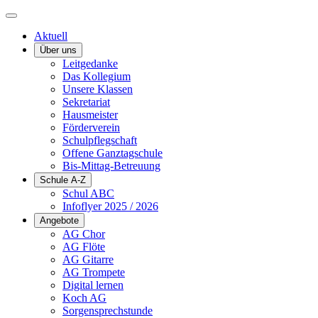
Aktuell
Über uns
Leitgedanke
Das Kollegium
Unsere Klassen
Sekretariat
Hausmeister
Förderverein
Schulpflegschaft
Offene Ganztagschule
Bis-Mittag-Betreuung
Schule A-Z
Schul ABC
Infoflyer 2025 / 2026
Angebote
AG Chor
AG Flöte
AG Gitarre
AG Trompete
Digital lernen
Koch AG
Sorgensprechstunde