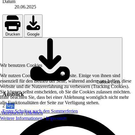
Datum
20.06.2025
Drucken
Google
Wir benutzen Cookies
Wir nutzen Cookies auf unserer Website. Einige von ihnen sind
essenziell für den Betrieb der Seite, während andere uns helfen, diese
Outlook (.ics)
Website und die Nutzererfahrung zu verbessern (Tracking Cookies).
Sie können selbst entscheiden, ob Sie die Cookies zulassen möchten.
Ausblick
Bitte beachten Sie, dass bei einer Ablehnung womöglich nicht mehr
alle Funktionalitäten der Seite zur Verfügung stehen.
2
Sep.
Erster Schultag nach den Sommerferien
Akzeptieren
Ablehnen
Weitere Informationen
|
Impressum