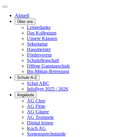
Aktuell
Über uns
Leitgedanke
Das Kollegium
Unsere Klassen
Sekretariat
Hausmeister
Förderverein
Schulpflegschaft
Offene Ganztagschule
Bis-Mittag-Betreuung
Schule A-Z
Schul ABC
Infoflyer 2025 / 2026
Angebote
AG Chor
AG Flöte
AG Gitarre
AG Trompete
Digital lernen
Koch AG
Sorgensprechstunde