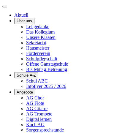
Aktuell
Über uns
Leitgedanke
Das Kollegium
Unsere Klassen
Sekretariat
Hausmeister
Förderverein
Schulpflegschaft
Offene Ganztagschule
Bis-Mittag-Betreuung
Schule A-Z
Schul ABC
Infoflyer 2025 / 2026
Angebote
AG Chor
AG Flöte
AG Gitarre
AG Trompete
Digital lernen
Koch AG
Sorgensprechstunde