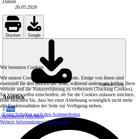
Datum
26.05.2026
Drucken
Google
Wir benutzen Cookies
Wir nutzen Cookies auf unserer Website. Einige von ihnen sind
essenziell für den Betrieb der Seite, während andere uns helfen, diese
Outlook (.ics)
Website und die Nutzererfahrung zu verbessern (Tracking Cookies).
Sie können selbst entscheiden, ob Sie die Cookies zulassen möchten.
Ausblick
Bitte beachten Sie, dass bei einer Ablehnung womöglich nicht mehr
alle Funktionalitäten der Seite zur Verfügung stehen.
2
Sep.
Erster Schultag nach den Sommerferien
Akzeptieren
Ablehnen
Weitere Informationen
|
Impressum