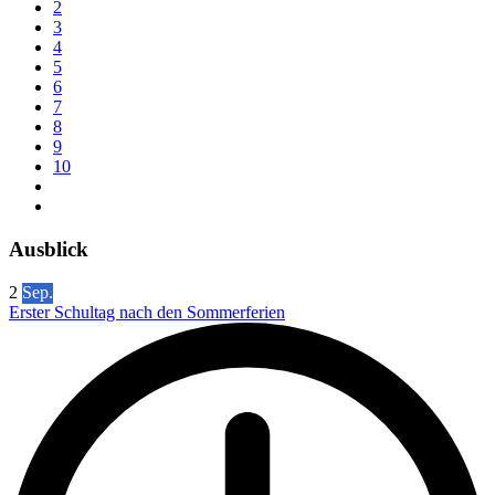
2
3
4
5
6
7
8
9
10
Ausblick
2
Sep.
Erster Schultag nach den Sommerferien