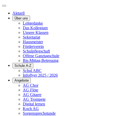
Aktuell
Über uns
Leitgedanke
Das Kollegium
Unsere Klassen
Sekretariat
Hausmeister
Förderverein
Schulpflegschaft
Offene Ganztagschule
Bis-Mittag-Betreuung
Schule A-Z
Schul ABC
Infoflyer 2025 / 2026
Angebote
AG Chor
AG Flöte
AG Gitarre
AG Trompete
Digital lernen
Koch AG
Sorgensprechstunde