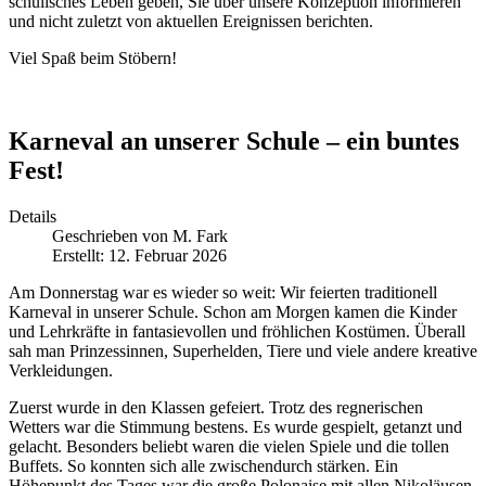
schulisches Leben geben, Sie über unsere Konzeption informieren
und nicht zuletzt von aktuellen Ereignissen berichten.
Viel Spaß beim Stöbern!
Karneval an unserer Schule – ein buntes
Fest!
Details
Geschrieben von
M. Fark
Erstellt: 12. Februar 2026
Am Donnerstag war es wieder so weit: Wir feierten traditionell
Karneval in unserer Schule. Schon am Morgen kamen die Kinder
und Lehrkräfte in fantasievollen und fröhlichen Kostümen. Überall
sah man Prinzessinnen, Superhelden, Tiere und viele andere kreative
Verkleidungen.
Zuerst wurde in den Klassen gefeiert. Trotz des regnerischen
Wetters war die Stimmung bestens. Es wurde gespielt, getanzt und
gelacht. Besonders beliebt waren die vielen Spiele und die tollen
Buffets. So konnten sich alle zwischendurch stärken. Ein
Höhepunkt des Tages war die große Polonaise mit allen Nikoläusen